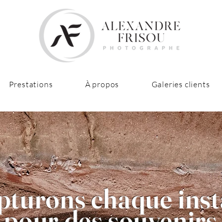
Prestations
À propos
Galeries clients
pturons chaque inst
pour des souvenirs